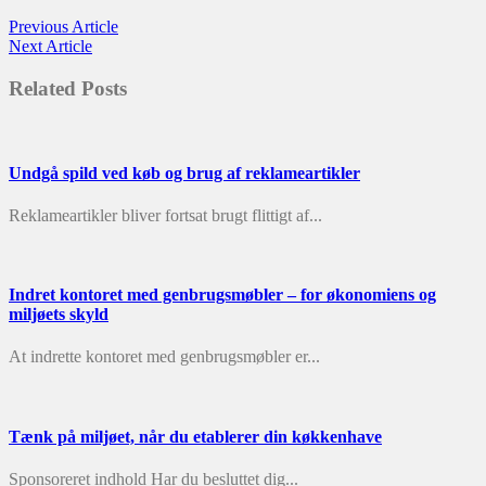
Indlægsnavigation
Previous
Previous Article
Next
Article:
Next Article
Article:
Related Posts
Undgå spild ved køb og brug af reklameartikler
Reklameartikler bliver fortsat brugt flittigt af...
Indret kontoret med genbrugsmøbler – for økonomiens og
miljøets skyld
At indrette kontoret med genbrugsmøbler er...
Tænk på miljøet, når du etablerer din køkkenhave
Sponsoreret indhold Har du besluttet dig...