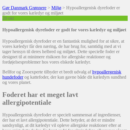
Gør Danmark Grønnere
>
Miljø
>
Hypoallergenisk dyrefoder er
godt for vores kæledyr og miljøet
20
okt
Hypoallergenisk dyrefoder er godt for vores kæledyr og miljøet
Hypoallergenisk dyrefoder er en fantastisk mulighed for at sikre, at
vores kæledyr får den næring, de har brug for, samtidig med at vi
tager hensyn til deres helbred og miljøet. Dette specielle foder er
designet til at minimere risikoen for allergiske reaktioner og
fordøjelsesproblemer hos vores elskede kæledyr.
Bellfor og Zooexperte tilbyder et bredt udvalg af
hypoallergenisk
hundefoder
og kattefoder, der kan gavne både dit kæledyrs sundhed
og vores planet.
Foderet har et meget lavt
allergipotentiale
Hypoallergenisk dyrefoder er specielt sammensat af ingredienser,
der har et lavt allergipotentiale. Dette betyder, at det er mindre
sandsynligt, at dit kæledyr vil opleve allergiske reaktioner efter at