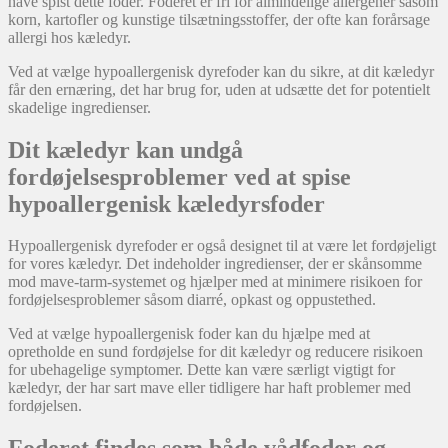
have spist dette foder. Foderet er fri for almindelige allergener såsom
korn, kartofler og kunstige tilsætningsstoffer, der ofte kan forårsage
allergi hos kæledyr.
Ved at vælge hypoallergenisk dyrefoder kan du sikre, at dit kæledyr
får den ernæring, det har brug for, uden at udsætte det for potentielt
skadelige ingredienser.
Dit kæledyr kan undgå
fordøjelsesproblemer ved at spise
hypoallergenisk kæledyrsfoder
Hypoallergenisk dyrefoder er også designet til at være let fordøjeligt
for vores kæledyr. Det indeholder ingredienser, der er skånsomme
mod mave-tarm-systemet og hjælper med at minimere risikoen for
fordøjelsesproblemer såsom diarré, opkast og oppustethed.
Ved at vælge hypoallergenisk foder kan du hjælpe med at
opretholde en sund fordøjelse for dit kæledyr og reducere risikoen
for ubehagelige symptomer. Dette kan være særligt vigtigt for
kæledyr, der har sart mave eller tidligere har haft problemer med
fordøjelsen.