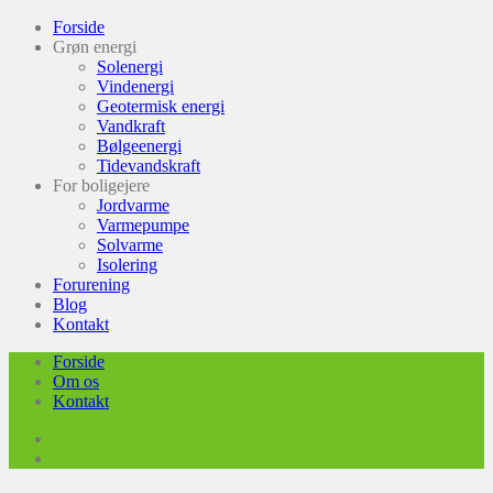
Forside
Grøn energi
Solenergi
Vindenergi
Geotermisk energi
Vandkraft
Bølgeenergi
Tidevandskraft
For boligejere
Jordvarme
Varmepumpe
Solvarme
Isolering
Forurening
Blog
Kontakt
Forside
Om os
Kontakt