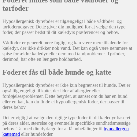
Foderet findes som både vådfoder og
tørfoder
Hypoallergenisk dyrefoder er tilgængeligt i både vådfoder- og
tørfoderudgaver. Dette giver dig mulighed for at vælge den type
foder, der passer bedst til dit kæledyrs præferencer og behov.
Vådfoder er generelt mere fugtigt og kan være mere tiltalende for
kæledyr, der ikke drikker nok vand. Det kan også være nemmere at
spise for ældre kæledyr eller dem med tandproblemer. Tørfoder,
derimod, har ofte en længere holdbarhed.
Foderet fås til både hunde og katte
Hypoallergenisk dyrefoder er ikke kun begrænset til hunde. Det er
også tilgængeligt til katte, der lider af allergier eller
fordøjelsesproblemer. Dette betyder, at uanset om du har en hund
eller en kat, kan du finde et hypoallergenisk foder, der passer til
deres behov.
Det er vigtigt at vælge den rigtige type foder til dit kæledyr baseret
på deres alder, størrelse og eventuelle specifikke sundhedsmæssige
behov. Tal med din dyrlæge for at få anbefalinger til
hypoallergen
kattemad
eller hundefoder.