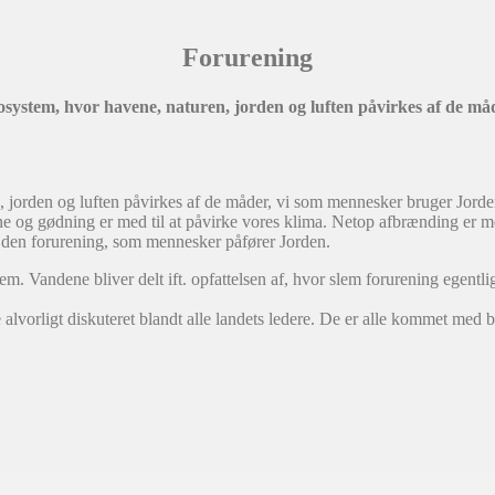
Forurening
kosystem, hvor havene, naturen, jorden og luften påvirkes af de m
n, jorden og luften påvirkes af de måder, vi som mennesker bruger Jorde
ene og gødning er med til at påvirke vores klima. Netop afbrænding er 
f den forurening, som mennesker påfører Jorden.
em. Vandene bliver delt ift. opfattelsen af, hvor slem forurening egentl
alvorligt diskuteret blandt alle landets ledere. De er alle kommet med 