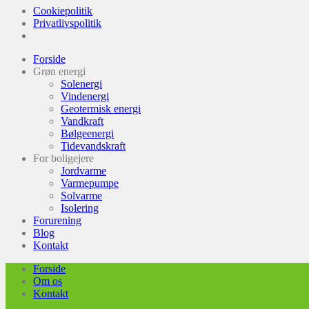
Cookiepolitik
Privatlivspolitik
Forside
Grøn energi
Solenergi
Vindenergi
Geotermisk energi
Vandkraft
Bølgeenergi
Tidevandskraft
For boligejere
Jordvarme
Varmepumpe
Solvarme
Isolering
Forurening
Blog
Kontakt
Forside
Om os
Kontakt