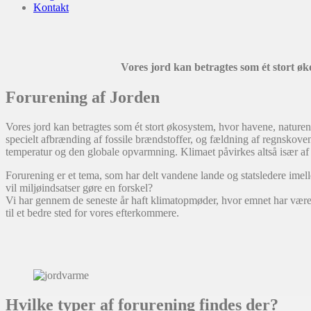
Kontakt
Vores jord kan betragtes som ét stort ø
Forurening af Jorden
Vores jord kan betragtes som ét stort økosystem, hvor havene, nature
specielt afbrænding af fossile brændstoffer, og fældning af regnskov
temperatur og den globale opvarmning. Klimaet påvirkes altså især a
Forurening er et tema, som har delt vandene lande og statsledere imell
vil miljøindsatser gøre en forskel?
Vi har gennem de seneste år haft klimatopmøder, hvor emnet har være 
til et bedre sted for vores efterkommere.
Hvilke typer af forurening findes der?