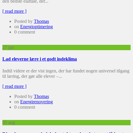
den bedste elaftale, der...
[ read more ]
Posted by
Thomas
on
Energioptimering
0 comment
27
jan
Lad eleverne lære i et godt indeklima
Indtil videre er der vist ingen, der har fundet nogen universel tilgang
til læring, der gør alle elever –...
[ read more ]
Posted by
Thomas
on
Energirenovering
0 comment
05
aug