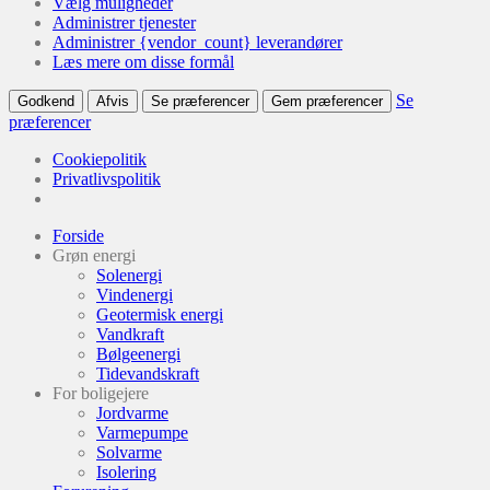
Vælg muligheder
Administrer tjenester
Administrer {vendor_count} leverandører
Læs mere om disse formål
Se
Godkend
Afvis
Se præferencer
Gem præferencer
præferencer
Cookiepolitik
Privatlivspolitik
Forside
Grøn energi
Solenergi
Vindenergi
Geotermisk energi
Vandkraft
Bølgeenergi
Tidevandskraft
For boligejere
Jordvarme
Varmepumpe
Solvarme
Isolering