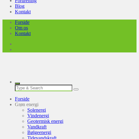
Forurening
Blog
Kontakt
Forside
Om os
Kontakt
Forside
Grøn energi
Solenergi
Vindenergi
Geotermisk energi
Vandkraft
Bølgeenergi
Tidevandskraft