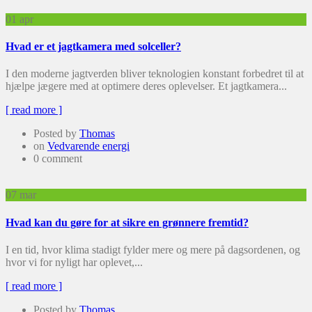
01
apr
Hvad er et jagtkamera med solceller?
I den moderne jagtverden bliver teknologien konstant forbedret til at
hjælpe jægere med at optimere deres oplevelser. Et jagtkamera...
[ read more ]
Posted by
Thomas
on
Vedvarende energi
0 comment
07
mar
Hvad kan du gøre for at sikre en grønnere fremtid?
I en tid, hvor klima stadigt fylder mere og mere på dagsordenen, og
hvor vi for nyligt har oplevet,...
[ read more ]
Posted by
Thomas