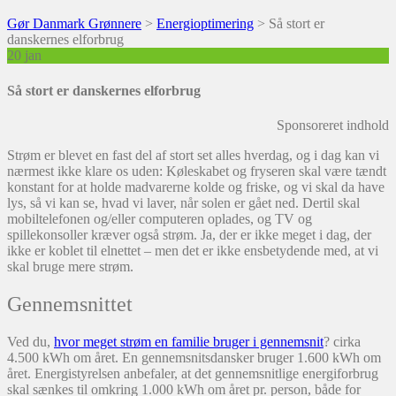
Gør Danmark Grønnere
>
Energioptimering
>
Så stort er
danskernes elforbrug
20
jan
Så stort er danskernes elforbrug
Sponsoreret indhold
Strøm er blevet en fast del af stort set alles hverdag, og i dag kan vi
nærmest ikke klare os uden: Køleskabet og fryseren skal være tændt
konstant for at holde madvarerne kolde og friske, og vi skal da have
lys, så vi kan se, hvad vi laver, når solen er gået ned. Dertil skal
mobiltelefonen og/eller computeren oplades, og TV og
spillekonsoller kræver også strøm. Ja, der er ikke meget i dag, der
ikke er koblet til elnettet – men det er ikke ensbetydende med, at vi
skal bruge mere strøm.
Gennemsnittet
Ved du,
hvor meget strøm en familie bruger i gennemsnit
? cirka
4.500 kWh om året. En gennemsnitsdansker bruger 1.600 kWh om
året. Energistyrelsen anbefaler, at det gennemsnitlige energiforbrug
skal sænkes til omkring 1.000 kWh om året pr. person, både for