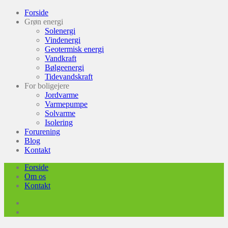
Forside
Grøn energi
Solenergi
Vindenergi
Geotermisk energi
Vandkraft
Bølgeenergi
Tidevandskraft
For boligejere
Jordvarme
Varmepumpe
Solvarme
Isolering
Forurening
Blog
Kontakt
Forside
Om os
Kontakt