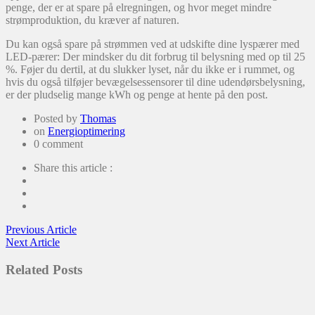
penge, der er at spare på elregningen, og hvor meget mindre
strømproduktion, du kræver af naturen.
Du kan også spare på strømmen ved at udskifte dine lyspærer med
LED-pærer: Der mindsker du dit forbrug til belysning med op til 25
%. Føjer du dertil, at du slukker lyset, når du ikke er i rummet, og
hvis du også tilføjer bevægelsessensorer til dine udendørsbelysning,
er der pludselig mange kWh og penge at hente på den post.
Posted by
Thomas
on
Energioptimering
0 comment
Share this article :
Indlægsnavigation
Previous
Previous Article
Next
Article:
Next Article
Article:
Related Posts