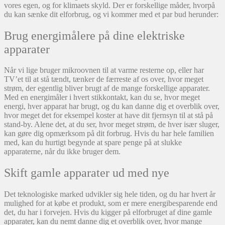
vores egen, og for klimaets skyld. Der er forskellige måder, hvorpå
du kan sænke dit elforbrug, og vi kommer med et par bud herunder:
Brug energimålere på dine elektriske
apparater
Når vi lige bruger mikroovnen til at varme resterne op, eller har
TV’et til at stå tændt, tænker de færreste af os over, hvor meget
strøm, der egentlig bliver brugt af de mange forskellige apparater.
Med en energimåler i hvert stikkontakt, kan du se, hvor meget
energi, hver apparat har brugt, og du kan danne dig et overblik over,
hvor meget det for eksempel koster at have dit fjernsyn til at stå på
stand-by. Alene det, at du ser, hvor meget strøm, de hver især sluger,
kan gøre dig opmærksom på dit forbrug. Hvis du har hele familien
med, kan du hurtigt begynde at spare penge på at slukke
apparaterne, når du ikke bruger dem.
Skift gamle apparater ud med nye
Det teknologiske marked udvikler sig hele tiden, og du har hvert år
mulighed for at købe et produkt, som er mere energibesparende end
det, du har i forvejen. Hvis du kigger på elforbruget af dine gamle
apparater, kan du nemt danne dig et overblik over, hvor mange