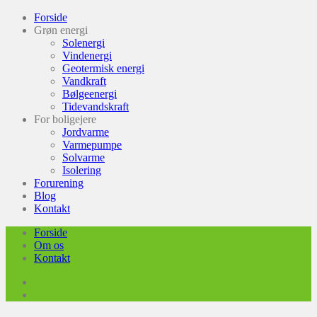
Forside
Grøn energi
Solenergi
Vindenergi
Geotermisk energi
Vandkraft
Bølgeenergi
Tidevandskraft
For boligejere
Jordvarme
Varmepumpe
Solvarme
Isolering
Forurening
Blog
Kontakt
Forside
Om os
Kontakt